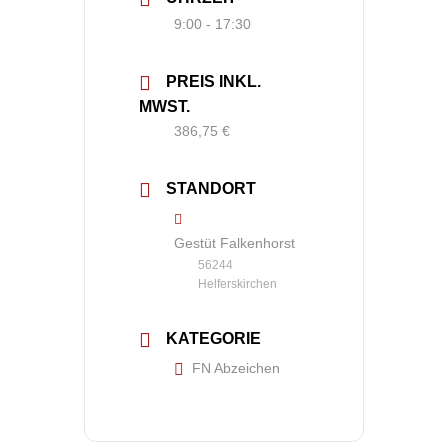
9:00 - 17:30
PREIS INKL.
MWST.
386,75 €
STANDORT
Gestüt Falkenhorst
56244
Helferskirchen
KATEGORIE
FN Abzeichen