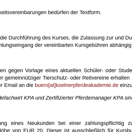
eitsvereinbarungen bedürfen der Textform.
, die Durchführung des Kurses, die Zulassung zur und D
ahlungseingang der vereinbarten Kursgebühren abhängi
lten gegen Vorlage eines aktuellen Schüler- oder Stu
der gemeinnütziger Tierschutz- oder Reitvereine erhalte
er Email an die
buero[at]koelnerpferdeakademie.de
einz
rdefachwirt KPA und Zertifizierter Pferdemanager KPA si
bung eines Neukunden bei einer zahlungspflichti
öhe von EUR 20. Dieser ist ausschließlich für Kurs