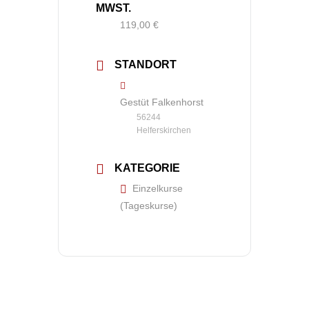
MWST.
119,00 €
STANDORT
Gestüt Falkenhorst
56244
Helferskirchen
KATEGORIE
Einzelkurse
(Tageskurse)