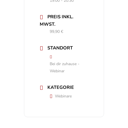
19:00 - 20:30
PREIS INKL.
MWST.
99,90 €
STANDORT
Bei dir zuhause -
Webinar
KATEGORIE
Webinare