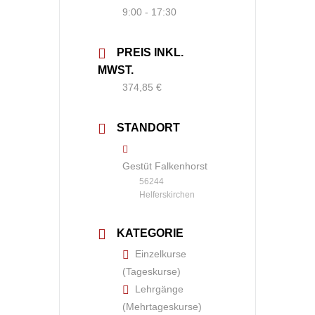
9:00 - 17:30
PREIS INKL.
MWST.
374,85 €
STANDORT
Gestüt Falkenhorst
56244
Helferskirchen
KATEGORIE
Einzelkurse
(Tageskurse)
Lehrgänge
(Mehrtageskurse)