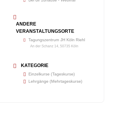
Bei dir zuhause - Webinar
ANDERE
VERANSTALTUNGSORTE
Tagungszentrum JH Köln Riehl
An der Schanz 14, 50735 Köln
KATEGORIE
Einzelkurse (Tageskurse)
Lehrgänge (Mehrtageskurse)