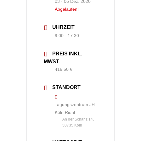
03 - 06 Dez. 2020
Abgelaufen!
UHRZEIT
9:00 - 17:30
PREIS INKL.
MWST.
416,50 €
STANDORT
Tagungszentrum JH
Köln Riehl
An der Schanz 14,
50735 Köln