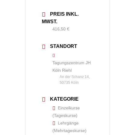
PREIS INKL.
MWST.
416,50 €
STANDORT
Tagungszentrum JH
Köln Riehl
An der Schanz 14,
50735 Köln
KATEGORIE
Einzelkurse
(Tageskurse)
Lehrgänge
(Mehrtageskurse)