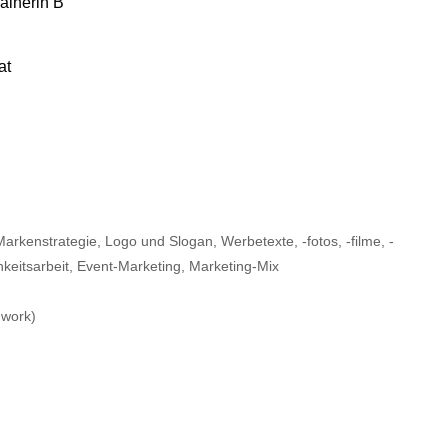
ainerin B
at
kenstrategie, Logo und Slogan, Werbetexte, -fotos, -filme, -
hkeitsarbeit, Event-Marketing, Marketing-Mix
mwork)