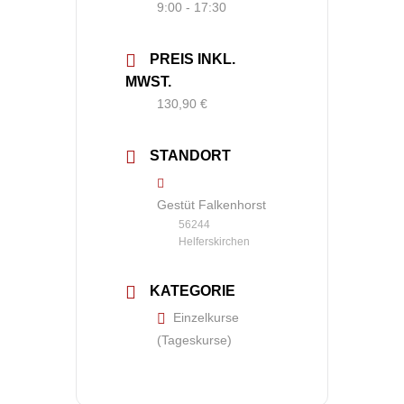
9:00 - 17:30
PREIS INKL.
MWST.
130,90 €
STANDORT
Gestüt Falkenhorst
56244
Helferskirchen
KATEGORIE
Einzelkurse
(Tageskurse)