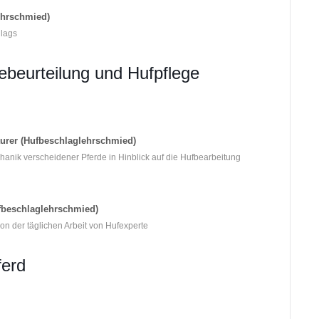
ehrschmied)
hlags
ebeurteilung und Hufpflege
äurer (Hufbeschlaglehrschmied)
anik verscheidener Pferde in Hinblick auf die Hufbearbeitung
ufbeschlaglehrschmied)
on der täglichen Arbeit von Hufexperte
ferd