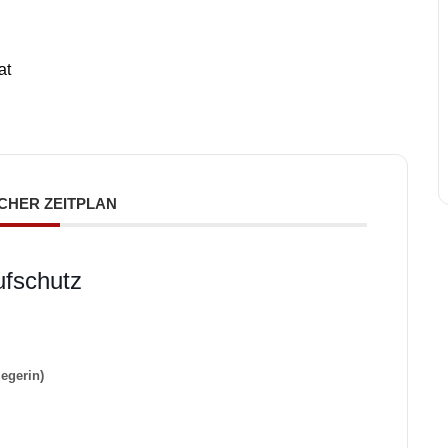
at
CHER ZEITPLAN
ufschutz
egerin)