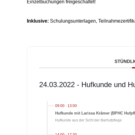
Einzelbuchungen freigeschaltet!
Inklusive:
Schulungsunterlagen, Teilnahmezertifik
STÜNDLI
24.03.2022 - Hufkunde und H
09:00
-
13:00
Hufkunde mit Larissa Krämer (BPHC Hufpfl
Hufkunde aus der Sicht der Barhufpflege
14:00
-
17:30