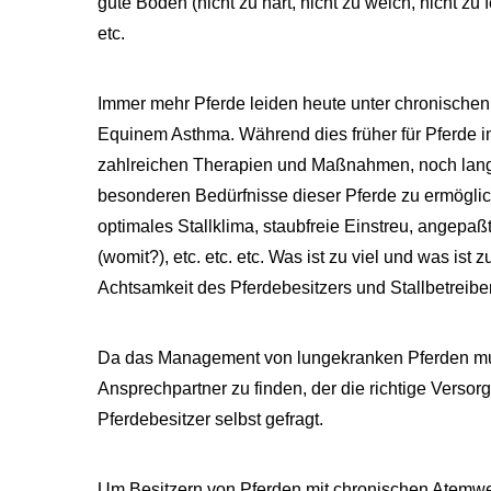
gute Böden (nicht zu hart, nicht zu weich, nicht zu 
etc.
Immer mehr Pferde leiden heute unter chronisch
Equinem Asthma. Während dies früher für Pferde im
zahlreichen Therapien und Maßnahmen, noch lange
besonderen Bedürfnisse dieser Pferde zu ermögl
optimales Stallklima, staubfreie Einstreu, angepa
(womit?), etc. etc. etc. Was ist zu viel und was ist
Achtsamkeit des Pferdebesitzers und Stallbetreiber
Da das Management von lungekranken Pferden multid
Ansprechpartner zu finden, der die richtige Versorg
Pferdebesitzer selbst gefragt.
Um Besitzern von Pferden mit chronischen Atemwe