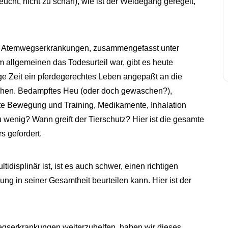
feucht, nicht zu scharf), wie ist der Weidegang geregelt,
en Atemwegserkrankungen, zusammengefasst unter
 allgemeinen das Todesurteil war, gibt es heute
 Zeit ein pferdegerechtes Leben angepaßt an die
ichen. Bedampftes Heu (oder doch gewaschen?),
ßte Bewegung und Training, Medikamente, Inhalation
 zu wenig? Wann greift der Tierschutz? Hier ist die gesamte
s gefordert.
isplinär ist, ist es auch schwer, einen richtigen
ung in seiner Gesamtheit beurteilen kann. Hier ist der
gserkrankungen weiterzuhelfen, haben wir dieses