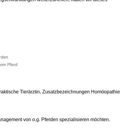
rden
eim Pferd
raktische Tierärztin, Zusatzbezeichnungen Homöopathie
Management von o.g. Pferden spezialisieren möchten.