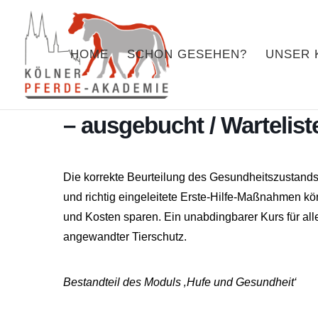
HOME
SCHON GESEHEN?
UNSER 
Erste Hilfe am Pferd un
– ausgebucht / Wartelist
Die korrekte Beurteilung des Gesundheitszustands
und richtig eingeleitete Erste-Hilfe-Maßnahmen k
und Kosten sparen. Ein unabdingbarer Kurs für alle,
angewandter Tierschutz.
Bestandteil des Moduls ‚Hufe und Gesundheit‘