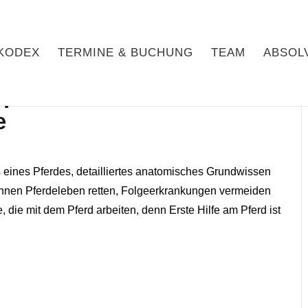
KODEX
TERMINE & BUCHUNG
TEAM
ABSOL
d praktische Anatomie 03/23
e
 eines Pferdes, detailliertes anatomisches Grundwissen
önnen Pferdeleben retten, Folgeerkrankungen vermeiden
 die mit dem Pferd arbeiten, denn Erste Hilfe am Pferd ist