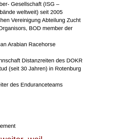
ber- Gesellschaft (ISG –
ände weltweit) seit 2005
chen Vereinigung Abteilung Zucht
e Organisors, BOD member der
an Arabian Racehorse
nnschaft Distanzreiten des DOKR
tud (seit 30 Jahren) in Rotenburg
eiter des Enduranceteams
gement